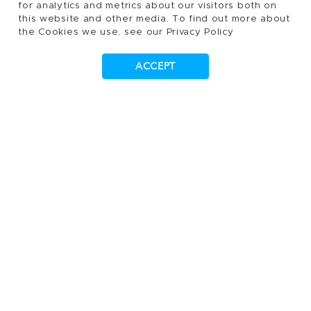
Terms of Use, Privacy- and Cookies Policy
for analytics and metrics about our visitors both on
Cookies Settings
this website and other media. To find out more about
the Cookies we use, see our Privacy Policy
Patents
Trademarks
ACCEPT
Supplying to Tecan