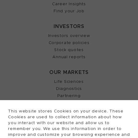
Career Insights
Find your Job
INVESTORS
Investors overview
Corporate policies
Stock quotes
Annual reports
OUR MARKETS
Life Sciences
Diagnostics
Partnering
This website stores Cookies on your device. These
Cookies are used to collect information about how
2026, Tecan Trading AG, Switzerland, all rights
©
you interact with our website and allow us to
remember you. We use this information in order to
reserved.
improve and customize your browsing experience and